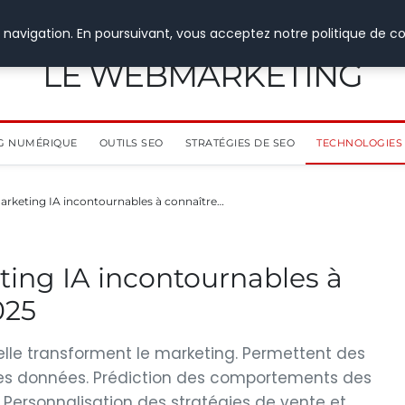
 navigation. En poursuivant, vous acceptez notre politique de co
LE WEBMARKETING
G NUMÉRIQUE
OUTILS SEO
STRATÉGIES DE SEO
TECHNOLOGIES 
marketing IA incontournables à connaître…
eting IA incontournables à
025
icielle transforment le marketing. Permettent des
es données. Prédiction des comportements des
Personnalisation des stratégies de vente et