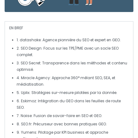
EN BREF
1.
datashake
: Agence pionnière du
SEO
et expert en
GEO
.
2.
SEO Design
: Focus sur les TPE/PME avec un socle
SEO
complet.
3.
SEO Secret
: Transparence dans les méthodes et contenu
optimisé.
4.
Miracle Agency
: Approche 360° mêlant
SEO
,
SEA
, et
médiatisation.
5.
Uplix
: Stratégies sur-mesure pilotées par la donnée.
6.
Eskimoz
: Intégration du
GEO
dans les feuilles de route
SEO
.
7.
Noiise
: Fusion de savoir-faire en
SEO
et
GEO
.
8.
SEO.fr
: Précurseur avec bonnes pratiques
GEO
.
9.
Yumens
: Pilotage par
KPI
business et approche