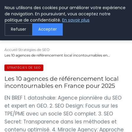
Nous utilisons des cookies pour améliorer votre expérience
LE WEBMARKETING
de navigation. En poursuivant, vous acceptez notre
politique de confidentialité.
En savoir plus
Refuser
Accepter
Accueil
Stratégies de SEO
Les 10 agences de référencement local incontournables en…
STRATÉGIES DE SEO
Les 10 agences de référencement local
incontournables en France pour 2025
EN BREF 1. datashake: Agence pionnière du SEO
et expert en GEO. 2. SEO Design: Focus sur les
TPE/PME avec un socle SEO complet. 3. SEO
Secret: Transparence dans les méthodes et
contenu optimisé. 4. Miracle Agency: Approche