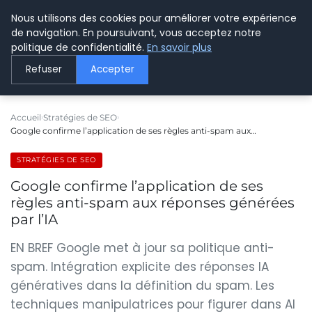
Nous utilisons des cookies pour améliorer votre expérience
LE WEBMARKETING
de navigation. En poursuivant, vous acceptez notre
politique de confidentialité.
En savoir plus
Refuser
Accepter
Accueil
Stratégies de SEO
Google confirme l’application de ses règles anti-spam aux…
STRATÉGIES DE SEO
Google confirme l’application de ses
règles anti-spam aux réponses générées
par l’IA
EN BREF Google met à jour sa politique anti-
spam. Intégration explicite des réponses IA
génératives dans la définition du spam. Les
techniques manipulatrices pour figurer dans AI