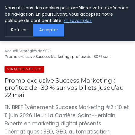
Nous utilisons des cookies pour améliorer votre expérience
LE WEBMARKETING
de navigation. En poursuivant, vous acceptez notre
politique de confidentialité.
En savoir plus
Refuser
Accepter
Accueil
Stratégies de SEO
Promo exclusive Success Marketing : profitez de -30 % sur…
STRATÉGIES DE SEO
Promo exclusive Success Marketing :
profitez de -30 % sur vos billets jusqu’au
22 mai
EN BREF Événement Success Marketing #2 : 10 et
11 juin 2026 Lieu : La Carrière, Saint-Herblain
Experts en marketing digital présents
Thématiques : SEO, GEO, automatisation,