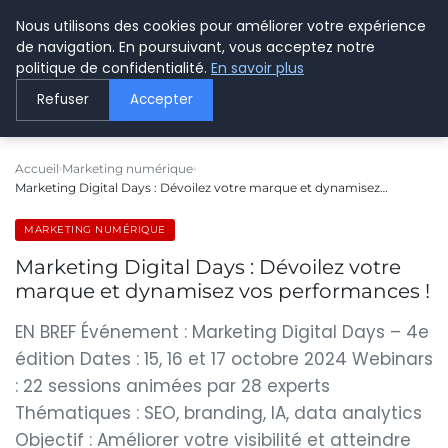
Nous utilisons des cookies pour améliorer votre expérience
LE WEBMARKETING
de navigation. En poursuivant, vous acceptez notre
politique de confidentialité.
En savoir plus
Refuser
Accepter
Accueil
Marketing numérique
Marketing Digital Days : Dévoilez votre marque et dynamisez…
MARKETING NUMÉRIQUE
Marketing Digital Days : Dévoilez votre
marque et dynamisez vos performances !
EN BREF Événement : Marketing Digital Days – 4e
édition Dates : 15, 16 et 17 octobre 2024 Webinars
: 22 sessions animées par 28 experts
Thématiques : SEO, branding, IA, data analytics
Objectif : Améliorer votre visibilité et atteindre