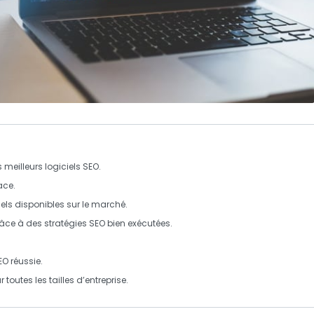
s meilleurs
logiciels SEO
.
ace.
iels disponibles sur le marché.
âce à des stratégies
SEO
bien exécutées.
EO
réussie.
toutes les tailles d’entreprise.