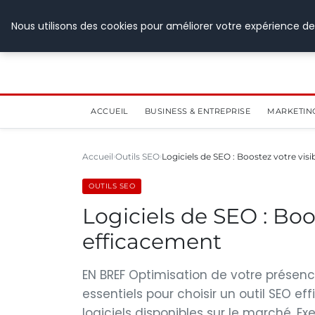
28 juillet 2026
Nous utilisons des cookies pour améliorer votre expérience de
ACCUEIL
BUSINESS & ENTREPRISE
MARKETIN
Accueil
Outils SEO
Logiciels de SEO : Boostez votre visib
OUTILS SEO
Logiciels de SEO : Boos
efficacement
EN BREF Optimisation de votre présence
essentiels pour choisir un outil SEO ef
logiciels disponibles sur le marché. E