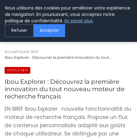
Nous utilisons des cookies pour améliorer votre expérience
LE WEBMARKETING
de navigation. En poursuivant, vous acceptez notre
politique de confidentialité.
En savoir plus
Refuser
Accepter
Accueil
Outils SEO
Ibou Explorer : Découvrez la première innovation du tout…
OUTILS SEO
Ibou Explorer : Découvrez la première
innovation du tout nouveau moteur de
recherche français
EN BREF Ibou Explorer : nouvelle fonctionnalité du
moteur de recherche français. Propose un flux
de contenus personnalisés adapté aux goûts
de chaque utilisateur. Se distingue par une