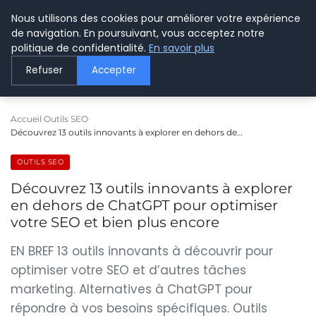
Nous utilisons des cookies pour améliorer votre expérience
LE WEBMARKETING
de navigation. En poursuivant, vous acceptez notre
politique de confidentialité.
En savoir plus
Refuser
Accepter
Accueil
Outils SEO
Découvrez 13 outils innovants à explorer en dehors de…
OUTILS SEO
Découvrez 13 outils innovants à explorer
en dehors de ChatGPT pour optimiser
votre SEO et bien plus encore
EN BREF 13 outils innovants à découvrir pour
optimiser votre SEO et d’autres tâches
marketing. Alternatives à ChatGPT pour
répondre à vos besoins spécifiques. Outils