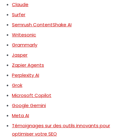
Claude
Surfer
Semrush ContentShake AI
Writesonic
Grammarly
Jasper
Zapier Agents
Perplexity AI
Grok
Microsoft Copilot
Google Gemini
Meta AI
Témoignages sur des outils innovants pour
optimiser votre SEO