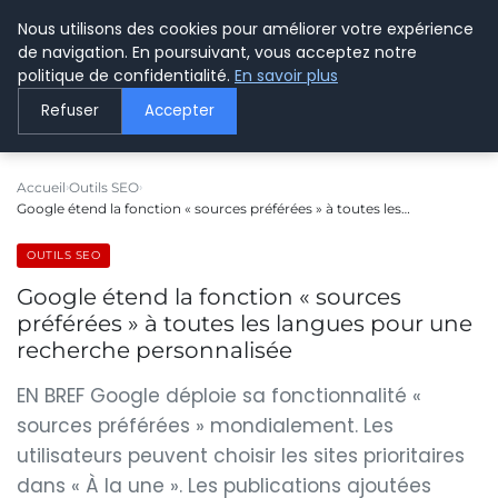
Nous utilisons des cookies pour améliorer votre expérience
LE WEBMARKETING
de navigation. En poursuivant, vous acceptez notre
politique de confidentialité.
En savoir plus
Refuser
Accepter
Accueil
Outils SEO
Google étend la fonction « sources préférées » à toutes les…
OUTILS SEO
Google étend la fonction « sources
préférées » à toutes les langues pour une
recherche personnalisée
EN BREF Google déploie sa fonctionnalité «
sources préférées » mondialement. Les
utilisateurs peuvent choisir les sites prioritaires
dans « À la une ». Les publications ajoutées