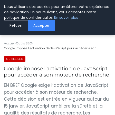
Nous utilisons des cookies pour améliorer votre expérience
LE WEBMARKETING
de navigation. En poursuivant, vous acceptez notre
politique de confidentialité.
En savoir plus
Refuser
Accepter
Accueil
Outils SEO
Google impose l’activation de JavaScript pour accéder à son…
OUTILS SEO
Google impose l’activation de JavaScript
pour accéder à son moteur de recherche
EN BREF Google exige l’activation de JavaScript
pour accéder à son moteur de recherche.
Cette décision est entrée en vigueur autour du
15 janvier. JavaScript améliore la sûreté et la
qualité des résultats de recherche. Les