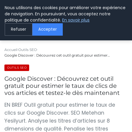
Nous utilisons des cookies pour améliorer votre expérience
LE WEBMARKETING
de navigation. En poursuivant, vous acceptez notre
politique de confidentialité.
En savoir plus
Refuser
Accepter
Accueil
Outils SEO
Google Discover : Découvrez cet outil gratuit pour estimer…
OUTILS SEO
Google Discover : Découvrez cet outil
gratuit pour estimer le taux de clics de
vos articles et testez-le dès maintenant
EN BREF Outil gratuit pour estimer le taux de
clics sur Google Discover. SEO Metehan
Yesilyurt. Analyse les titres d’articles sur 8
dimensions de qualité. Penalise les titres