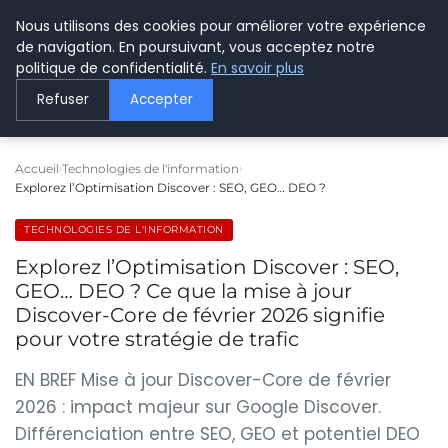
Nous utilisons des cookies pour améliorer votre expérience
LE WEBMARKETING
de navigation. En poursuivant, vous acceptez notre
politique de confidentialité.
En savoir plus
Refuser
Accepter
Accueil
Technologies de l'information
Explorez l’Optimisation Discover : SEO, GEO… DEO ?
TECHNOLOGIES DE L'INFORMATION
Explorez l’Optimisation Discover : SEO,
GEO… DEO ? Ce que la mise à jour
Discover-Core de février 2026 signifie
pour votre stratégie de trafic
EN BREF Mise à jour Discover-Core de février
2026 : impact majeur sur Google Discover.
Différenciation entre SEO, GEO et potentiel DEO