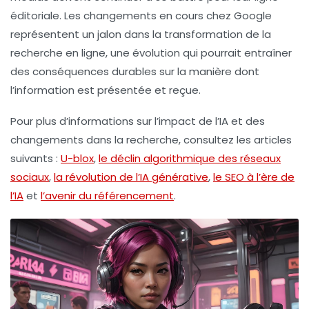
éditoriale. Les changements en cours chez Google
représentent un jalon dans la transformation de la
recherche en ligne, une évolution qui pourrait entraîner
des conséquences durables sur la manière dont
l’information est présentée et reçue.
Pour plus d’informations sur l’impact de l’IA et des
changements dans la recherche, consultez les articles
suivants :
U-blox
,
le déclin algorithmique des réseaux
sociaux
,
la révolution de l’IA générative
,
le SEO à l’ère de
l’IA
et
l’avenir du référencement
.