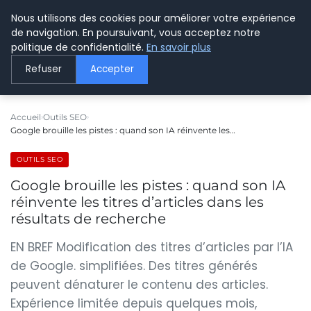
Nous utilisons des cookies pour améliorer votre expérience
LE WEBMARKETING
de navigation. En poursuivant, vous acceptez notre
politique de confidentialité.
En savoir plus
Refuser
Accepter
Accueil
Outils SEO
Google brouille les pistes : quand son IA réinvente les…
OUTILS SEO
Google brouille les pistes : quand son IA
réinvente les titres d’articles dans les
résultats de recherche
EN BREF Modification des titres d’articles par l’IA
de Google. simplifiées. Des titres générés
peuvent dénaturer le contenu des articles.
Expérience limitée depuis quelques mois,