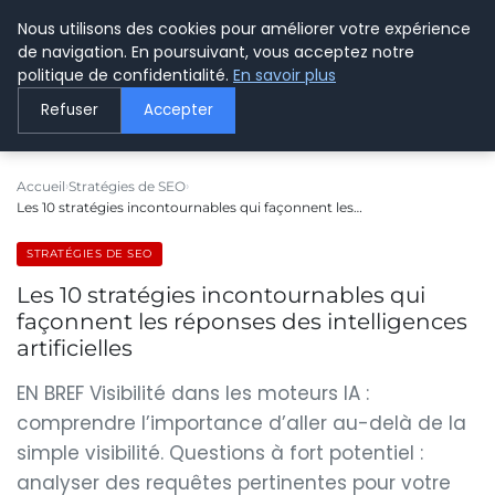
Nous utilisons des cookies pour améliorer votre expérience
LE WEBMARKETING
de navigation. En poursuivant, vous acceptez notre
politique de confidentialité.
En savoir plus
Refuser
Accepter
Accueil
Stratégies de SEO
Les 10 stratégies incontournables qui façonnent les…
STRATÉGIES DE SEO
Les 10 stratégies incontournables qui
façonnent les réponses des intelligences
artificielles
EN BREF Visibilité dans les moteurs IA :
comprendre l’importance d’aller au-delà de la
simple visibilité. Questions à fort potentiel :
analyser des requêtes pertinentes pour votre