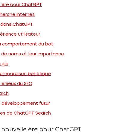
le ère pour ChatGPT
cherche internes
 dans ChatGPT
périence utilisateur
 du comportement du bot
s de noms et leur importance
ogie
 comparaison bénéfique
s enjeux du SEO
arch
le développement futur
sses de ChatGPT Search
e nouvelle ère pour ChatGPT