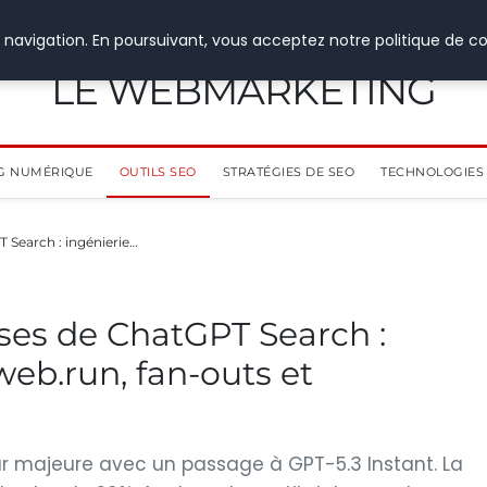
 navigation. En poursuivant, vous acceptez notre politique de co
LE WEBMARKETING
G NUMÉRIQUE
OUTILS SEO
STRATÉGIES DE SEO
TECHNOLOGIES 
 Search : ingénierie…
sses de ChatGPT Search :
web.run, fan-outs et
ur majeure avec un passage à GPT-5.3 Instant. La