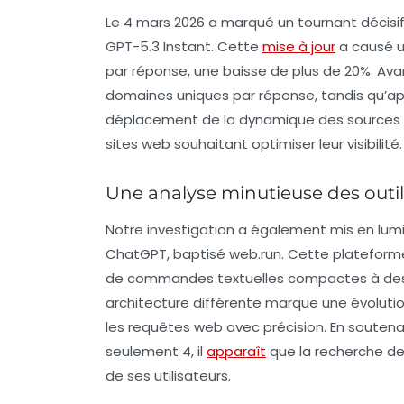
Le
4 mars 2026
a marqué un tournant décis
GPT-5.3 Instant
. Cette
mise à jour
a causé u
par réponse, une baisse de plus de
20%
. Av
domaines uniques par réponse, tandis qu’ap
déplacement de la dynamique des sources a d
sites web souhaitant optimiser leur visibilité.
Une analyse minutieuse des outil
Notre investigation a également mis en lumi
ChatGPT, baptisé
web.run
. Cette plateform
de commandes textuelles compactes à de
architecture différente marque une évoluti
les requêtes web avec précision. En soute
seulement 4, il
apparaît
que la recherche de
de ses utilisateurs.