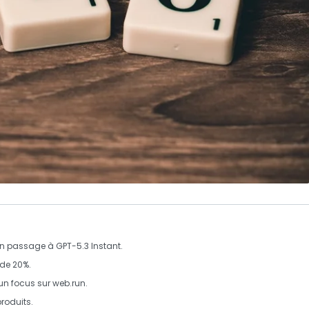
n passage à GPT-5.3 Instant.
 de
20%
.
un focus sur
web.run
.
roduits.