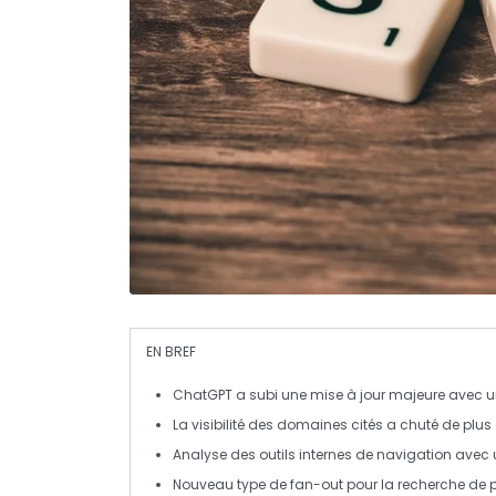
EN BREF
ChatGPT
a subi une mise à jour majeure avec u
La
visibilité
des
domaine
s cités a chuté de plus
Analyse des outils internes de
navigation
avec 
Nouveau type de
fan-out
pour la recherche de p