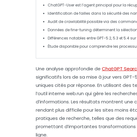
ChatGPT-User est l’agent principal pour la
récu
Identification de failles dans la
sécurité
des na
Audit de
crawlabilité
possible via des comman
Données de fine-tuning déterminent la sélectio
Différences notables entre
GPT-5.2
,
5.3
et
5.4
sur 
Étude disponible pour comprendre les
processu
Une analyse approfondie de
ChatGPT Sear
significatifs lors de sa mise à jour vers
GPT-5
uniques
cités par réponse. En utilisant des 
l’outil interne
web.run
qui gère les recherch
d’informations. Les résultats montrent une 
rendant plus difficile pour les sites moins étab
pratiques de recherche, telles que des
requ
promettant d’importantes transformations
ligne.