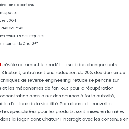
pération
de contenu.
mespaces.
des JSON.
n
des sources
.
les résultats des requêtes.
s
internes de ChatGPT.
ch
révèle comment le modèle a subi des changements
.3 Instant
, entraînant une réduction de
20%
des
domaines
techniques de
reverse engineering
, l’étude se penche sur
es et les mécanismes de
fan-out
pour la récupération
concentration accrue sur des sources à forte autorité,
lis d’obtenir de la visibilité. Par ailleurs, de nouvelles
êtes spécialisées
pour les produits, sont mises en lumière,
 dans la façon dont
ChatGPT
interagit avec les contenus en