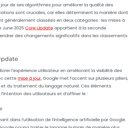
our de ses algorithmes pour améliorer la qualité des
ications sont cruciales, car elles déterminent la manière don
ont généralement classées en deux catégories : les mises à
Le
June 2025
Core Update
appartient à la seconde
engendrer des changements significatifs dans les classements
 Update
rer l’expérience utilisateur en améliorant la visibilité des
vec cette
mise à jour
, Google met l’accent sur plusieurs piliers
et du traitement du langage naturel. Ces éléments
tention des utilisateurs et d’affiner le :
le
t dans l’utilisation de l’intelligence artificielle par Google.
Google pourra traiter le langage humain de manière plus