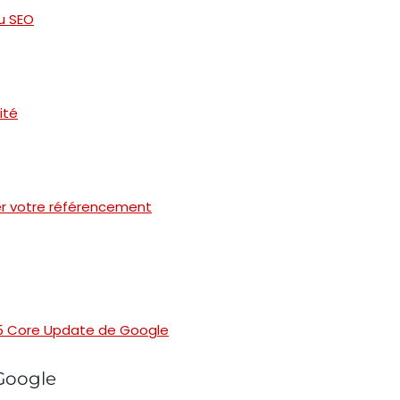
u SEO
ité
ser votre référencement
25 Core Update de Google
Google