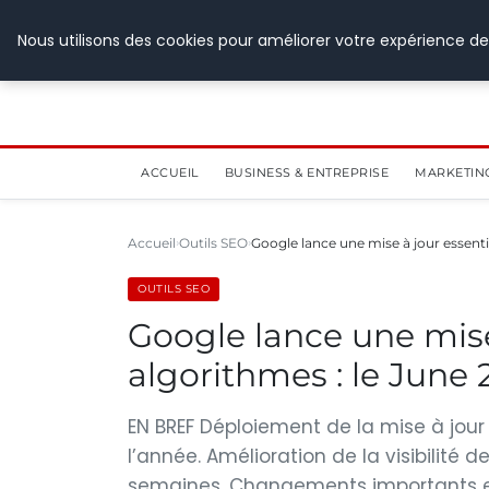
28 juillet 2026
Nous utilisons des cookies pour améliorer votre expérience de
ACCUEIL
BUSINESS & ENTREPRISE
MARKETIN
Accueil
Outils SEO
Google lance une mise à jour essenti
OUTILS SEO
Google lance une mise 
algorithmes : le June
EN BREF Déploiement de la mise à jour
l’année. Amélioration de la visibilité
semaines. Changements importants en 