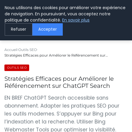
Nous utilisons des cookies pour améliorer votre expérience
LE WEBMARKETING
de navigation. En poursuivant, vous acceptez notre
politique de confidentialité.
En savoir plus
Refuser
Accepter
Accueil
Outils SEO
Stratégies Efficaces pour Améliorer le Référencement sur…
OUTILS SEO
Stratégies Efficaces pour Améliorer le
Référencement sur ChatGPT Search
EN BREF ChatGPT Search accessible sans
abonnement. Adapter les pratiques SEO pour
les outils modernes. S’appuyer sur Bing pour
l’indexation et la recherche. Utiliser Bing
Webmaster Tools pour optimiser la visibilité.