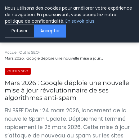
Nous utilisons des cookies pour améliorer votre expérience
LE WEBMARKETING
de navigation. En poursuivant, vous acceptez notre
politique de confidentialité.
En savoir plus
Refuser
Accepter
Accueil
Outils SEO
Mars 2026 : Google déploie une nouvelle mise à jour…
OUTILS SEO
Mars 2026 : Google déploie une nouvelle
mise à jour révolutionnaire de ses
algorithmes anti-spam
EN BREF Date : 24 mars 2026, lancement de la
nouvelle Spam Update. Déploiement terminé
rapidement le 25 mars 2026. Cette mise à jour
s’attaque de nouveau au spam sur les sites