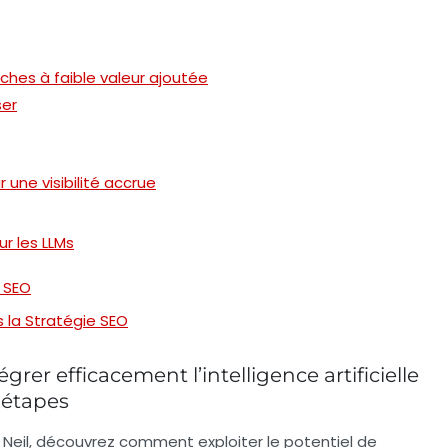
hes à faible valeur ajoutée
ser
 une visibilité accrue
r les LLMs
e SEO
s la Stratégie SEO
égrer efficacement l’intelligence artificielle
 étapes
 Neil
, découvrez comment exploiter le potentiel de