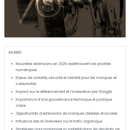
EN BREF
Nouvelles extensions
en 2026 redéfinissent les priorités
numériques
Enjeux de
visibilité
,
sécurité
et
identité
pour les marques et
collectivités
Impact sur le
référencement
et l’
indexation
par Google
Importance d’une
gouvernance
technique et juridique
claire
Opportunités
d’extensions de marques dédiées et locales
Influence des
AI Overviews
sur le trafic organique
Stratégies pour maximiser la
visibilité
dans les résultats de