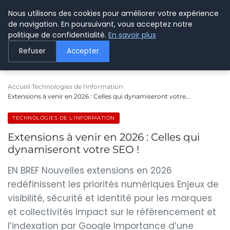
Nous utilisons des cookies pour améliorer votre expérience
LE WEBMARKETING
de navigation. En poursuivant, vous acceptez notre
politique de confidentialité.
En savoir plus
Refuser
Accepter
Accueil
Technologies de l'information
Extensions à venir en 2026 : Celles qui dynamiseront votre…
TECHNOLOGIES DE L'INFORMATION
Extensions à venir en 2026 : Celles qui
dynamiseront votre SEO !
EN BREF Nouvelles extensions en 2026
redéfinissent les priorités numériques Enjeux de
visibilité, sécurité et identité pour les marques
et collectivités Impact sur le référencement et
l’indexation par Google Importance d’une