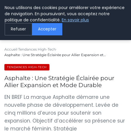
Nous utilisons des cookies pour améliorer votre expérience
LE WEBMARKETING
de navigation. En poursuivant, vous acceptez notre
politique de confidentialité.
En savoir plus
Refuser
Accepter
Accueil
Tendances High-Tech
Asphalte : Une Stratégie Éclairée pour Allier Expansion et…
TENDANCES HIGH-TECH
Asphalte : Une Stratégie Éclairée pour
Allier Expansion et Mode Durable
EN BREF La marque Asphalte démarre une
nouvelle phase de développement. Levée de
cinq millions d’euros pour soutenir son
expansion. Objectif d’accélérer sa présence sur
le marché féminin. Stratégie