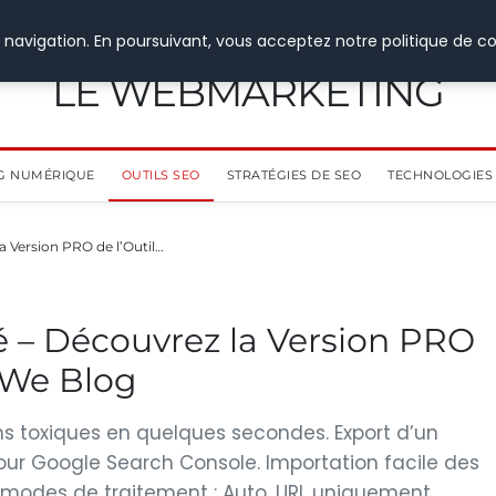
 navigation. En poursuivant, vous acceptez notre politique de co
LE WEBMARKETING
G NUMÉRIQUE
OUTILS SEO
STRATÉGIES DE SEO
TECHNOLOGIES 
a Version PRO de l’Outil…
é – Découvrez la Version PRO
s We Blog
s toxiques en quelques secondes. Export d’un
pour Google Search Console. Importation facile des
ois modes de traitement : Auto, URL uniquement,