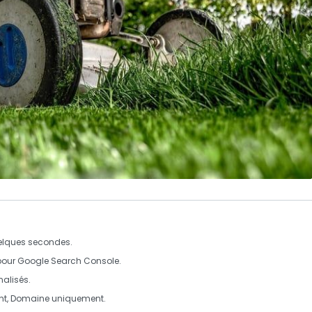
uelques secondes.
pour Google Search Console.
alisés.
ent, Domaine uniquement.