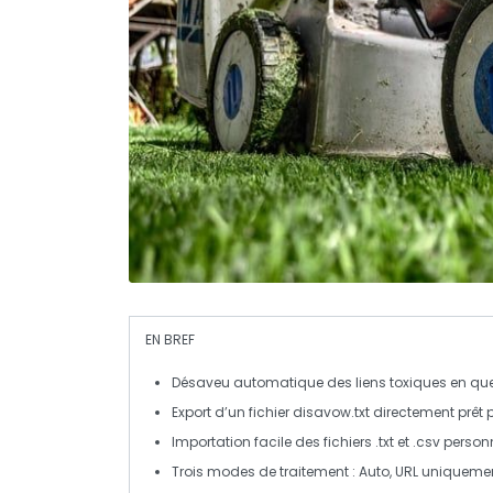
EN BREF
Désaveu automatique
des liens toxiques en q
Export d’un fichier
disavow.txt
directement prêt 
Importation facile des fichiers
.txt
et
.csv
personn
Trois
modes de traitement
: Auto, URL uniquem