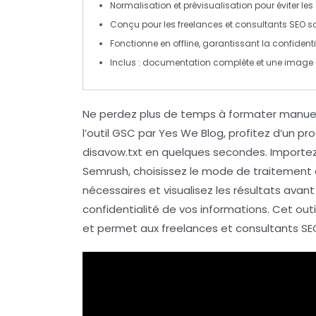
Normalisation et
prévisualisation
pour éviter les
Conçu pour les
freelances
et consultants
SEO
so
Fonctionne en
offline
, garantissant la confident
Inclus : documentation complète et une image 
Ne perdez plus de
temps
à formater manuell
l’outil GSC par Yes We Blog, profitez d’un pr
disavow.txt
en quelques secondes. Importe
Semrush
, choisissez le mode de traitement 
nécessaires et visualisez les résultats avant
confidentialité
de vos informations. Cet outil
et permet aux
freelances et consultants SE