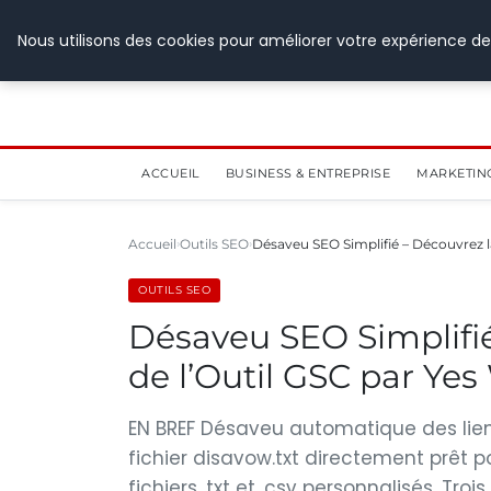
28 juillet 2026
Nous utilisons des cookies pour améliorer votre expérience de
ACCUEIL
BUSINESS & ENTREPRISE
MARKETIN
Accueil
Outils SEO
Désaveu SEO Simplifié – Découvrez l
OUTILS SEO
Désaveu SEO Simplifi
de l’Outil GSC par Ye
EN BREF Désaveu automatique des lien
fichier disavow.txt directement prêt 
fichiers .txt et .csv personnalisés. Tr