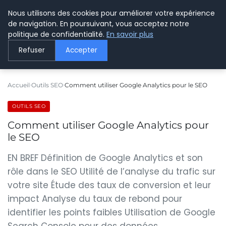
Nous utilisons des cookies pour améliorer votre expérience
LE WEBMARKETING
de navigation. En poursuivant, vous acceptez notre
politique de confidentialité.
En savoir plus
Refuser
Accepter
Accueil
Outils SEO
Comment utiliser Google Analytics pour le SEO
OUTILS SEO
Comment utiliser Google Analytics pour
le SEO
EN BREF Définition de Google Analytics et son
rôle dans le SEO Utilité de l’analyse du trafic sur
votre site Étude des taux de conversion et leur
impact Analyse du taux de rebond pour
identifier les points faibles Utilisation de Google