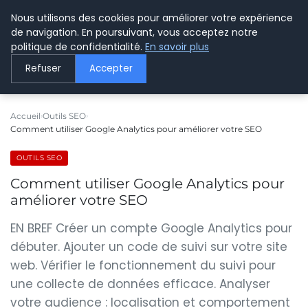
Nous utilisons des cookies pour améliorer votre expérience
LE WEBMARKETING
de navigation. En poursuivant, vous acceptez notre
politique de confidentialité.
En savoir plus
Refuser
Accepter
Accueil
Outils SEO
Comment utiliser Google Analytics pour améliorer votre SEO
OUTILS SEO
Comment utiliser Google Analytics pour
améliorer votre SEO
EN BREF Créer un compte Google Analytics pour
débuter. Ajouter un code de suivi sur votre site
web. Vérifier le fonctionnement du suivi pour
une collecte de données efficace. Analyser
votre audience : localisation et comportement