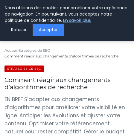
Nous utilisons des cookies pour améliorer votre expérience
LE WEBMARKETING
de navigation. En poursuivant, vous acceptez notre
politique de confidentialité.
En savoir plus
Refuser
Accepter
Accueil
Stratégies de SEO
Comment réagir aux changements d’algorithmes de recherche
STRATÉGIES DE SEO
Comment réagir aux changements
d’algorithmes de recherche
EN BREF S’adapter aux changements
d’algorithmes pour améliorer votre visibilité en
ligne. Anticiper les évolutions et ajuster votre
contenu. Optimiser votre référencement
naturel pour rester compétitif. Gérer le budget