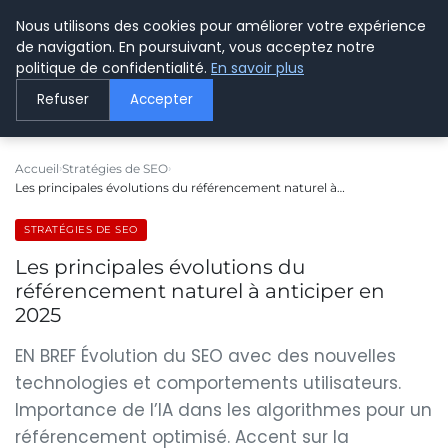
Nous utilisons des cookies pour améliorer votre expérience
LE WEBMARKETING
de navigation. En poursuivant, vous acceptez notre
politique de confidentialité.
En savoir plus
Refuser
Accepter
Accueil
Stratégies de SEO
Les principales évolutions du référencement naturel à…
STRATÉGIES DE SEO
Les principales évolutions du
référencement naturel à anticiper en
2025
EN BREF Évolution du SEO avec des nouvelles
technologies et comportements utilisateurs.
Importance de l’IA dans les algorithmes pour un
référencement optimisé. Accent sur la