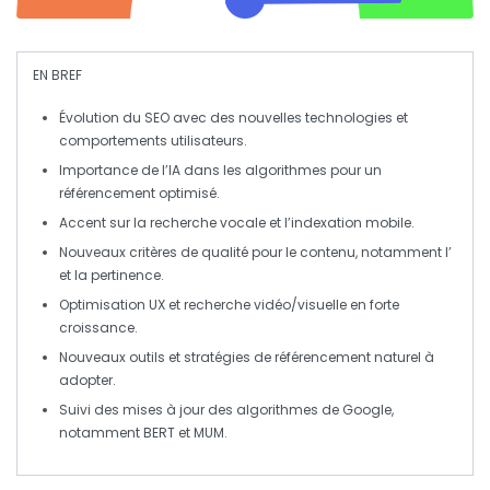
EN BREF
Évolution du SEO
avec des nouvelles
technologies
et
comportements
utilisateurs.
Importance de l’IA
dans les algorithmes pour un
référencement optimisé
.
Accent sur la
recherche vocale
et l’
indexation mobile
.
Nouveaux
critères de qualité
pour le contenu, notamment l’
et la
pertinence
.
Optimisation UX
et
recherche vidéo/visuelle
en forte
croissance.
Nouveaux outils et stratégies de
référencement naturel
à
adopter.
Suivi des mises à jour
des algorithmes de Google,
notamment
BERT
et
MUM
.