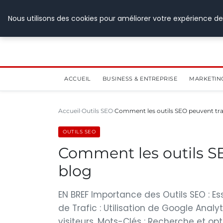
28 juillet 2026
Nous utilisons des cookies pour améliorer votre expérience de
ACCUEIL
BUSINESS & ENTREPRISE
MARKETIN
Accueil
Outils SEO
Comment les outils SEO peuvent tr
OUTILS SEO
Comment les outils S
blog
EN BREF Importance des Outils SEO : Esse
de Trafic : Utilisation de Google An
visiteurs. Mots-Clés : Recherche et opti