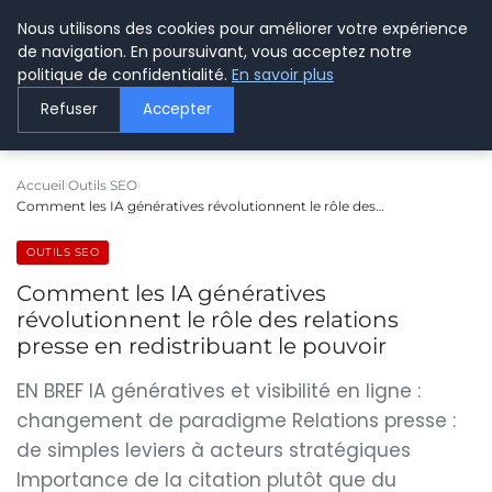
Nous utilisons des cookies pour améliorer votre expérience
LE WEBMARKETING
de navigation. En poursuivant, vous acceptez notre
politique de confidentialité.
En savoir plus
Refuser
Accepter
Accueil
Outils SEO
Comment les IA génératives révolutionnent le rôle des…
OUTILS SEO
Comment les IA génératives
révolutionnent le rôle des relations
presse en redistribuant le pouvoir
EN BREF IA génératives et visibilité en ligne :
changement de paradigme Relations presse :
de simples leviers à acteurs stratégiques
Importance de la citation plutôt que du