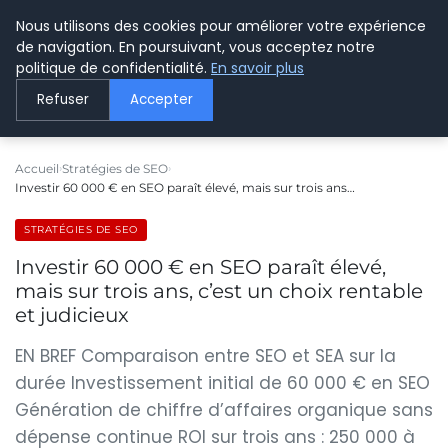
Nous utilisons des cookies pour améliorer votre expérience
LE WEBMARKETING
de navigation. En poursuivant, vous acceptez notre
politique de confidentialité.
En savoir plus
Refuser
Accepter
Accueil
Stratégies de SEO
Investir 60 000 € en SEO paraît élevé, mais sur trois ans…
STRATÉGIES DE SEO
Investir 60 000 € en SEO paraît élevé,
mais sur trois ans, c’est un choix rentable
et judicieux
EN BREF Comparaison entre SEO et SEA sur la
durée Investissement initial de 60 000 € en SEO
Génération de chiffre d’affaires organique sans
dépense continue ROI sur trois ans : 250 000 à