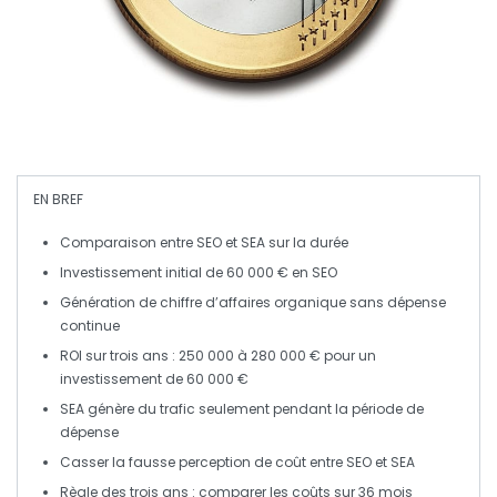
EN BREF
Comparaison
entre
SEO
et
SEA
sur la durée
Investissement initial
de 60 000 € en
SEO
Génération de
chiffre d’affaires
organique sans dépense
continue
ROI
sur trois ans
: 250 000 à 280 000 € pour un
investissement de 60 000 €
SEA
génère du trafic seulement pendant la période de
dépense
Casser la
fausse perception
de coût entre
SEO
et
SEA
Règle des trois ans
: comparer les coûts sur 36 mois