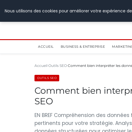
28 juillet 2026
Nous utilisons des cookies pour améliorer votre expérience de
ACCUEIL
BUSINESS & ENTREPRISE
MARKETIN
Accueil
Outils SEO
Comment bien interpréter les donné
OUTILS SEO
Comment bien interpré
SEO
EN BREF Compréhension des données four
pertinents pour votre stratégie. Analyser 
données structurées pour optimiser le