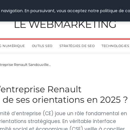
 navigation. En poursuivant, vous acceptez notre politique de co
LE WEBMARKETING
G NUMÉRIQUE
OUTILS SEO
STRATÉGIES DE SEO
TECHNOLOGIES 
reprise Renault Sandouville…
entreprise Renault
l de ses orientations en 2025 ?
omité d’entreprise (CE) joue un rôle fondamental en
ientations stratégiques. En véritable interface
comité social et économique (CSE) veille à concilier