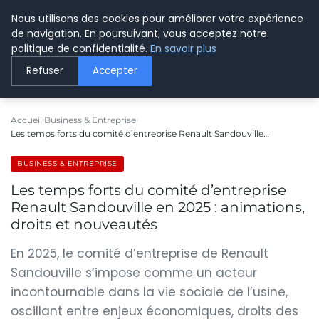
Nous utilisons des cookies pour améliorer votre expérience
LE WEBMARKETING
de navigation. En poursuivant, vous acceptez notre
politique de confidentialité.
En savoir plus
Refuser
Accepter
Accueil
Business & Entreprise
Les temps forts du comité d’entreprise Renault Sandouville…
BUSINESS & ENTREPRISE
Les temps forts du comité d’entreprise
Renault Sandouville en 2025 : animations,
droits et nouveautés
En 2025, le comité d’entreprise de Renault
Sandouville s’impose comme un acteur
incontournable dans la vie sociale de l’usine,
oscillant entre enjeux économiques, droits des