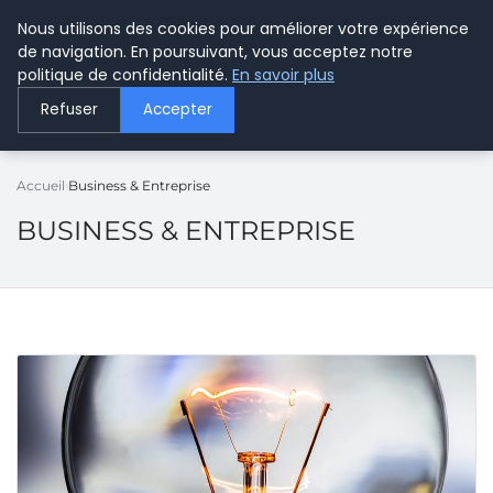
Nous utilisons des cookies pour améliorer votre expérience
LE WEBMARKETING
de navigation. En poursuivant, vous acceptez notre
politique de confidentialité.
En savoir plus
Refuser
Accepter
Accueil
Business & Entreprise
BUSINESS & ENTREPRISE