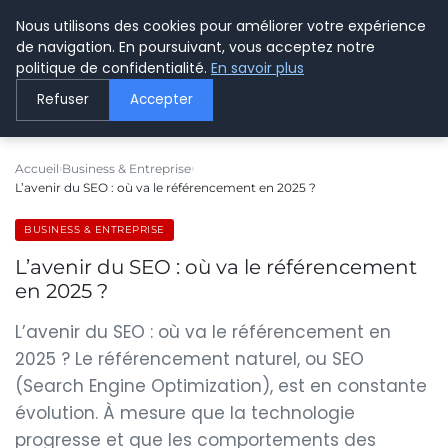
Nous utilisons des cookies pour améliorer votre expérience
LE WEBMARKETING
de navigation. En poursuivant, vous acceptez notre
politique de confidentialité.
En savoir plus
Refuser
Accepter
Accueil
Business & Entreprise
L’avenir du SEO : où va le référencement en 2025 ?
BUSINESS & ENTREPRISE
L’avenir du SEO : où va le référencement
en 2025 ?
L’avenir du SEO : où va le référencement en
2025 ? Le référencement naturel, ou SEO
(Search Engine Optimization), est en constante
évolution. À mesure que la technologie
progresse et que les comportements des