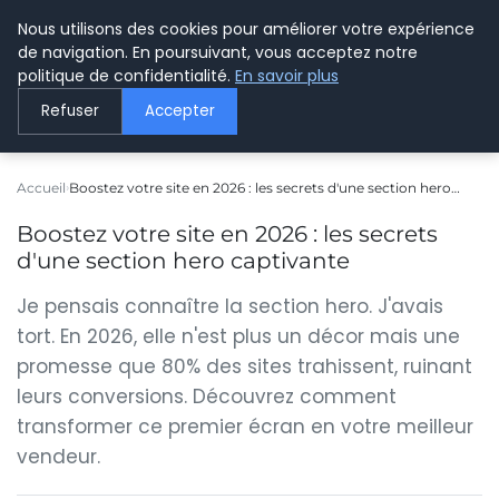
Nous utilisons des cookies pour améliorer votre expérience
LE WEBMARKETING
de navigation. En poursuivant, vous acceptez notre
politique de confidentialité.
En savoir plus
Refuser
Accepter
Accueil
Boostez votre site en 2026 : les secrets d'une section hero…
Boostez votre site en 2026 : les secrets
d'une section hero captivante
Je pensais connaître la section hero. J'avais
tort. En 2026, elle n'est plus un décor mais une
promesse que 80% des sites trahissent, ruinant
leurs conversions. Découvrez comment
transformer ce premier écran en votre meilleur
vendeur.