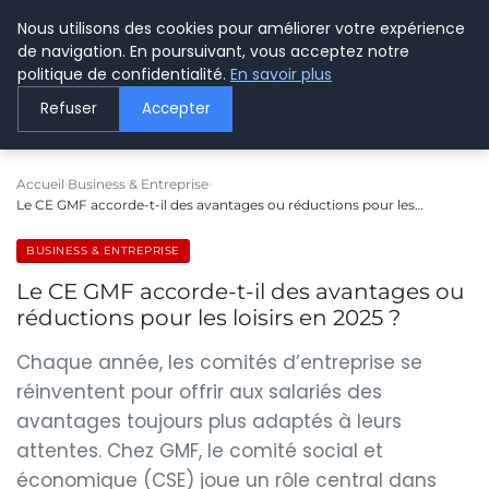
Nous utilisons des cookies pour améliorer votre expérience
LE WEBMARKETING
de navigation. En poursuivant, vous acceptez notre
politique de confidentialité.
En savoir plus
Refuser
Accepter
Accueil
Business & Entreprise
Le CE GMF accorde-t-il des avantages ou réductions pour les…
BUSINESS & ENTREPRISE
Le CE GMF accorde-t-il des avantages ou
réductions pour les loisirs en 2025 ?
Chaque année, les comités d’entreprise se
réinventent pour offrir aux salariés des
avantages toujours plus adaptés à leurs
attentes. Chez GMF, le comité social et
économique (CSE) joue un rôle central dans