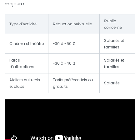
majeure.
Public
Type d’activité
Réduction habituelle
concerné
Salariés et
Cinéma et théâtre
-30 à -50 %
familles
Parcs
Salariés et
-30 à -40 %
d’attractions
familles
Ateliers culturels
Tarifs préférentiels ou
Salariés
et clubs
gratuits