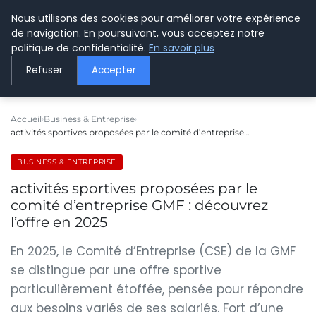
Nous utilisons des cookies pour améliorer votre expérience
LE WEBMARKETING
de navigation. En poursuivant, vous acceptez notre
politique de confidentialité.
En savoir plus
Refuser
Accepter
Accueil
Business & Entreprise
activités sportives proposées par le comité d’entreprise…
BUSINESS & ENTREPRISE
activités sportives proposées par le
comité d’entreprise GMF : découvrez
l’offre en 2025
En 2025, le Comité d’Entreprise (CSE) de la GMF
se distingue par une offre sportive
particulièrement étoffée, pensée pour répondre
aux besoins variés de ses salariés. Fort d’une