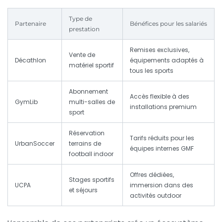
Type de
Partenaire
Bénéfices pour les salariés
prestation
Remises exclusives,
Vente de
Décathlon
équipements adaptés à
matériel sportif
tous les sports
Abonnement
Accès flexible à des
GymLib
multi-salles de
installations premium
sport
Réservation
Tarifs réduits pour les
UrbanSoccer
terrains de
équipes internes GMF
football indoor
Offres dédiées,
Stages sportifs
UCPA
immersion dans des
et séjours
activités outdoor