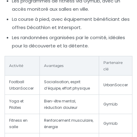
Les programmes de fitness via GymLib, avec un
accès monitoré aux salles en ville.
La course à pied, avec équipement bénéficiant des
offres Décathlon et Intersport.
Les randonnées organisées par le comité, idéales
pour la découverte et la détente.
Partenaire
Activité
Avantages
clé
Football
Socialisation, esprit
UrbanSoccer
UrbanSoccer
d’équipe, effort physique
Yoga et
Bien-être mental,
GymLib
Pilates
réduction douleur
Fitness en
Renforcement musculaire,
GymLib
salle
énergie