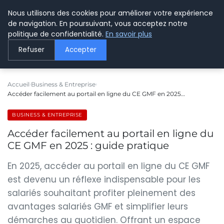
Nous utilisons des cookies pour améliorer votre expérience
LE WEBMARKETING
de navigation. En poursuivant, vous acceptez notre
politique de confidentialité.
En savoir plus
Refuser
Accepter
Accueil
Business & Entreprise
Accéder facilement au portail en ligne du CE GMF en 2025…
BUSINESS & ENTREPRISE
Accéder facilement au portail en ligne du
CE GMF en 2025 : guide pratique
En 2025, accéder au portail en ligne du CE GMF
est devenu un réflexe indispensable pour les
salariés souhaitant profiter pleinement des
avantages salariés GMF et simplifier leurs
démarches au quotidien. Offrant un espace