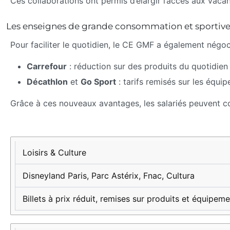
Ces collaborations ont permis d’élargir l’accès aux vacan
Les enseignes de grande consommation et sportive
Pour faciliter le quotidien, le CE GMF a également négoci
Carrefour
: réduction sur des produits du quotidien 
Décathlon
et
Go Sport
: tarifs remisés sur les équi
Grâce à ces nouveaux avantages, les salariés peuvent con
Catégorie
Partenaires
Types de
clés
réductions
Loisirs & Culture
Disneyland Paris, Parc Astérix, Fnac, Cultura
Billets à prix réduit, remises sur produits et équipeme