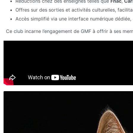
Réductions chez des enseignes telles que
Fnac
,
Car
Offres sur des sorties et activités culturelles, facili
Accès simplifié via une interface numérique dédiée
Ce club incarne l’engagement de GMF à offrir à ses memb