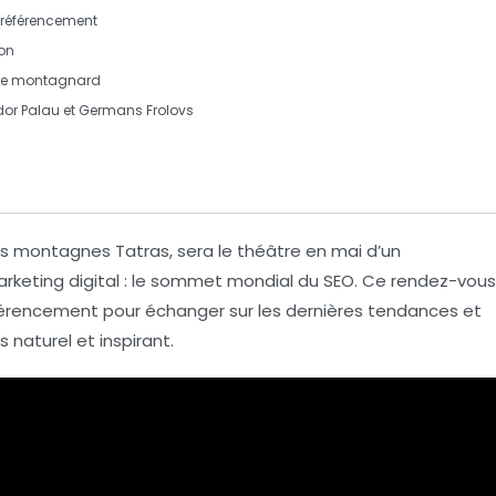
référencement
ion
dre montagnard
or Palau et Germans Frolovs
ses montagnes
Tatras
, sera le théâtre en mai d’un
keting digital : le
sommet mondial du SEO
. Ce rendez-vous
férencement
pour échanger sur les dernières tendances et
 naturel et inspirant.