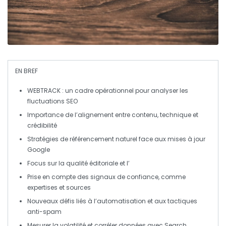
EN BREF
WEBTRACK
: un cadre opérationnel pour analyser les
fluctuations SEO
Importance de l’
alignement
entre contenu, technique et
crédibilité
Stratégies de
référencement naturel
face aux mises à jour
Google
Focus sur la
qualité éditoriale
et l’
Prise en compte des
signaux de confiance
, comme
expertises et sources
Nouveaux défis liés à l’
automatisation
et aux tactiques
anti-spam
Mesurer la
volatilité
et corréler données avec
Search