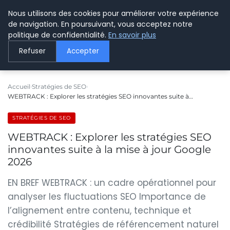
Nous utilisons des cookies pour améliorer votre expérience
LE WEBMARKETING
de navigation. En poursuivant, vous acceptez notre
politique de confidentialité.
En savoir plus
Refuser
Accepter
Accueil
Stratégies de SEO
WEBTRACK : Explorer les stratégies SEO innovantes suite à…
STRATÉGIES DE SEO
WEBTRACK : Explorer les stratégies SEO
innovantes suite à la mise à jour Google
2026
EN BREF WEBTRACK : un cadre opérationnel pour
analyser les fluctuations SEO Importance de
l’alignement entre contenu, technique et
crédibilité Stratégies de référencement naturel