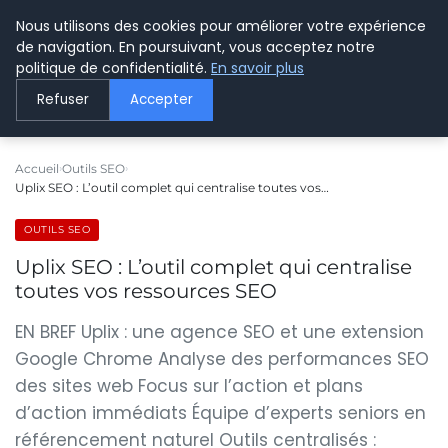
Nous utilisons des cookies pour améliorer votre expérience
LE WEBMARKETING
de navigation. En poursuivant, vous acceptez notre
politique de confidentialité.
En savoir plus
Refuser
Accepter
Accueil
Outils SEO
Uplix SEO : L’outil complet qui centralise toutes vos…
OUTILS SEO
Uplix SEO : L’outil complet qui centralise
toutes vos ressources SEO
EN BREF Uplix : une agence SEO et une extension
Google Chrome Analyse des performances SEO
des sites web Focus sur l’action et plans
d’action immédiats Équipe d’experts seniors en
référencement naturel Outils centralisés :