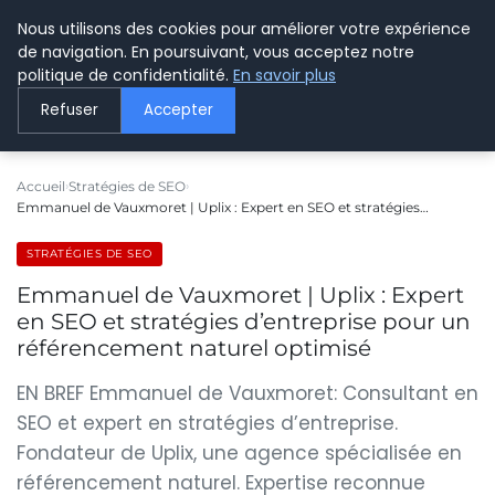
Nous utilisons des cookies pour améliorer votre expérience
LE WEBMARKETING
de navigation. En poursuivant, vous acceptez notre
politique de confidentialité.
En savoir plus
Refuser
Accepter
Accueil
Stratégies de SEO
Emmanuel de Vauxmoret | Uplix : Expert en SEO et stratégies…
STRATÉGIES DE SEO
Emmanuel de Vauxmoret | Uplix : Expert
en SEO et stratégies d’entreprise pour un
référencement naturel optimisé
EN BREF Emmanuel de Vauxmoret: Consultant en
SEO et expert en stratégies d’entreprise.
Fondateur de Uplix, une agence spécialisée en
référencement naturel. Expertise reconnue