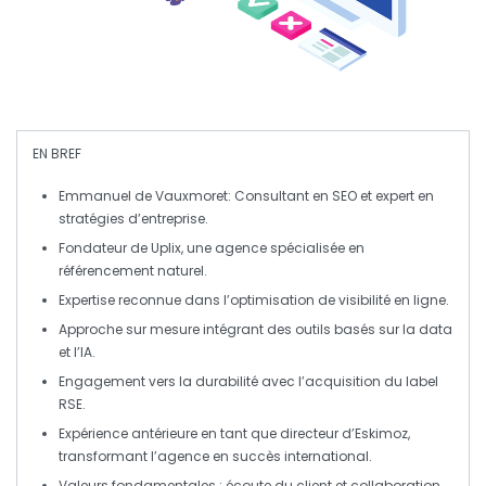
EN BREF
Emmanuel de Vauxmoret
: Consultant en
SEO
et expert en
stratégies d’entreprise.
Fondateur de
Uplix
, une agence spécialisée en
référencement naturel
.
Expertise reconnue dans l’optimisation de
visibilité en ligne
.
Approche
sur mesure
intégrant des outils basés sur la
data
et l’
IA
.
Engagement vers la
durabilité
avec l’acquisition du label
RSE
.
Expérience antérieure en tant que directeur d’
Eskimoz
,
transformant l’agence en succès international.
Valeurs fondamentales :
écoute
du client et
collaboration
.