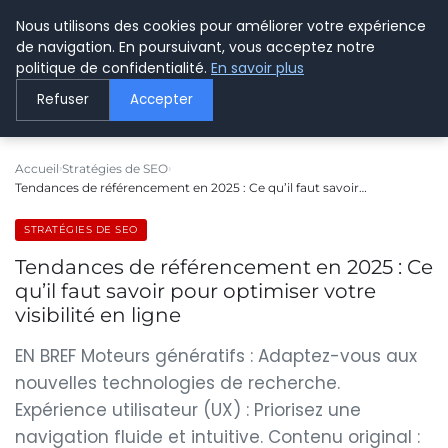
Nous utilisons des cookies pour améliorer votre expérience
LE WEBMARKETING
de navigation. En poursuivant, vous acceptez notre
politique de confidentialité.
En savoir plus
Refuser
Accepter
Accueil
Stratégies de SEO
Tendances de référencement en 2025 : Ce qu’il faut savoir…
STRATÉGIES DE SEO
Tendances de référencement en 2025 : Ce
qu’il faut savoir pour optimiser votre
visibilité en ligne
EN BREF Moteurs génératifs : Adaptez-vous aux
nouvelles technologies de recherche.
Expérience utilisateur (UX) : Priorisez une
navigation fluide et intuitive. Contenu original :