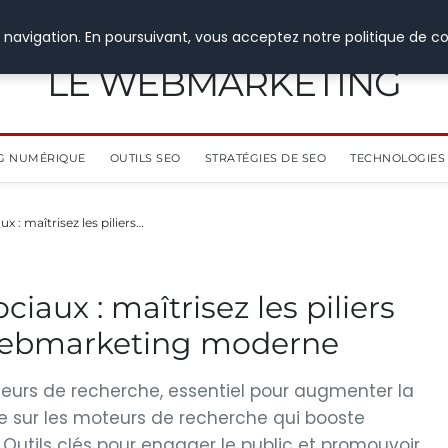
 navigation. En poursuivant, vous acceptez notre politique de co
LE WEBMARKETING
G NUMÉRIQUE
OUTILS SEO
STRATÉGIES DE SEO
TECHNOLOGIES 
x : maîtrisez les piliers…
iaux : maîtrisez les piliers
webmarketing moderne
teurs de recherche, essentiel pour augmenter la
ante sur les moteurs de recherche qui booste
 Outils clés pour engager le public et promouvoir