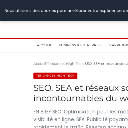
28 juillet 2026
Nous utilisons des cookies pour améliorer votre expérience de
ACCUEIL
BUSINESS & ENTREPRISE
MARKETIN
Accueil
Tendances High-Tech
SEO, SEA et réseaux sociau
TENDANCES HIGH-TECH
SEO, SEA et réseaux soc
incontournables du 
EN BREF SEO: Optimisation pour les mo
visibilité en ligne. SEA: Publicité pay
rapidement le trafic. Réseaux sociaux: