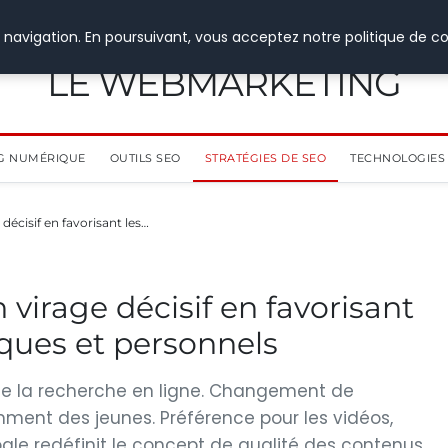
 navigation. En poursuivant, vous acceptez notre politique de co
LE WEBMARKETING
G NUMÉRIQUE
OUTILS SEO
STRATÉGIES DE SEO
TECHNOLOGIES 
décisif en favorisant les…
virage décisif en favorisant
ques et personnels
uence la recherche en ligne. Changement de
ment des jeunes. Préférence pour les vidéos,
le redéfinit le concept de qualité des contenus.