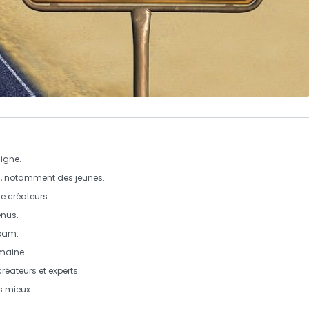
ligne.
s, notamment des jeunes.
e créateurs.
nus.
pam
.
maine.
créateurs
et
experts
.
s mieux.