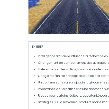
EN BREF
Intelligence artificielle
influence la recherche en 
Changement de
comportement
des utilisateur
Préférence pour les
vidéos
,
forums
et contenus d
Google redéfinit le concept de
qualité
des conte
Un contenu sans
valeur ajoutée
jugé comme
s
Importance de l’
expertise
et d’une approche hu
Risque pour certains éditeurs, opportunité pour
Stratégies
SEO
à réévaluer : produire moins mai