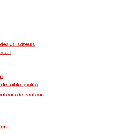
s utilisateurs
oratif
nu
de faible qualité
réateurs de contenu
s
ntenu