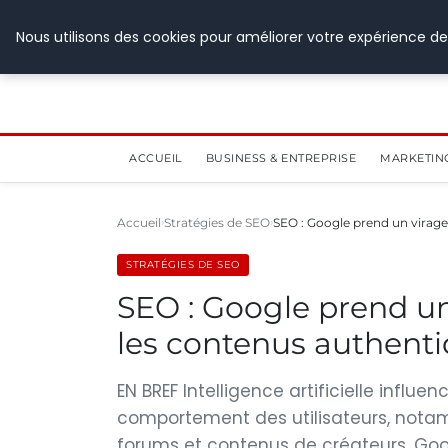
28 juillet 2026
Nous utilisons des cookies pour améliorer votre expérience de
ACCUEIL
BUSINESS & ENTREPRISE
MARKETIN
Accueil
Stratégies de SEO
SEO : Google prend un virage 
STRATÉGIES DE SEO
SEO : Google prend un 
les contenus authenti
EN BREF Intelligence artificielle infl
comportement des utilisateurs, notam
forums et contenus de créateurs. Goog