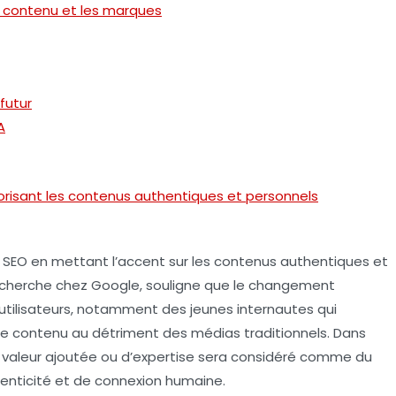
e contenu et les marques
futur
A
vorisant les contenus authentiques et personnels
 SEO en mettant l’accent sur les contenus
authentiques
et
a recherche chez Google, souligne que le changement
tilisateurs
, notamment des jeunes internautes qui
de contenu
au détriment des médias traditionnels. Dans
e
valeur ajoutée
ou d’
expertise
sera considéré comme du
enticité
et de connexion humaine.