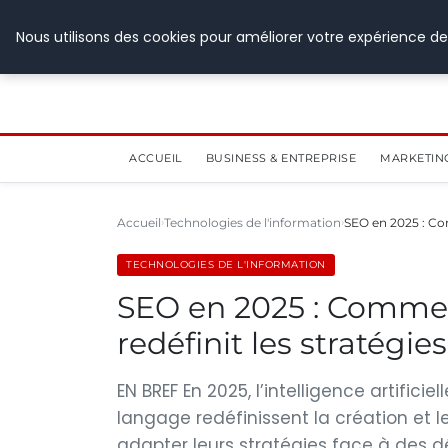
28 juillet 2026
Nous utilisons des cookies pour améliorer votre expérience de
ACCUEIL
BUSINESS & ENTREPRISE
MARKETIN
Accueil
Technologies de l'information
SEO en 2025 : Comm
TECHNOLOGIES DE L'INFORMATION
SEO en 2025 : Comment 
redéfinit les stratégi
EN BREF En 2025, l’intelligence artific
langage redéfinissent la création et 
adapter leurs stratégies face à des d