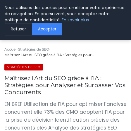
Nous utilisons des cookies pour améliorer votre expérience
LE WEBMARKETING
de navigation. En poursuivant, vous acceptez notre
politique de confidentialité.
En savoir plus
Refuser
Accepter
Accueil
Stratégies de SEO
Maîtrisez l’Art du SEO grâce à l’IA : Stratégies pour…
STRATÉGIES DE SEO
Maîtrisez l’Art du SEO grâce à l’IA :
Stratégies pour Analyser et Surpasser Vos
Concurrents
EN BREF Utilisation de l’IA pour optimiser l’analyse
concurrentielle 73% des CMO adoptent l’IA pour
la prise de décision Identification précise des
concurrents clés Analyse des stratégies SEO