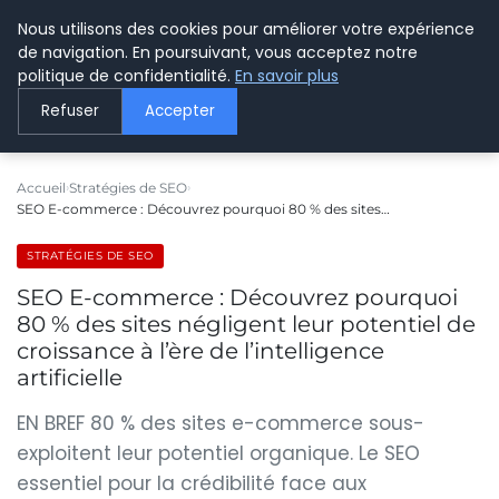
Nous utilisons des cookies pour améliorer votre expérience
LE WEBMARKETING
de navigation. En poursuivant, vous acceptez notre
politique de confidentialité.
En savoir plus
Refuser
Accepter
Accueil
Stratégies de SEO
SEO E-commerce : Découvrez pourquoi 80 % des sites…
STRATÉGIES DE SEO
SEO E-commerce : Découvrez pourquoi
80 % des sites négligent leur potentiel de
croissance à l’ère de l’intelligence
artificielle
EN BREF 80 % des sites e-commerce sous-
exploitent leur potentiel organique. Le SEO
essentiel pour la crédibilité face aux