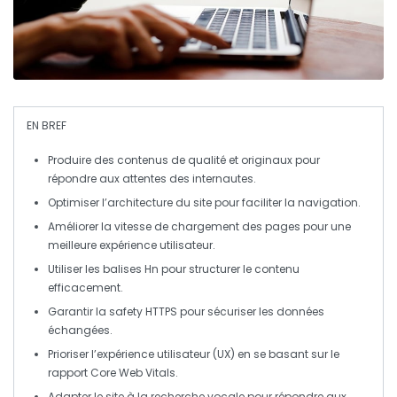
EN BREF
Produire des contenus de qualité
et originaux pour
répondre aux attentes des internautes.
Optimiser l’
architecture du site
pour faciliter la navigation.
Améliorer la
vitesse de chargement
des pages pour une
meilleure expérience utilisateur.
Utiliser les balises
Hn
pour structurer le contenu
efficacement.
Garantir la
safety HTTPS
pour sécuriser les données
échangées.
Prioriser l’
expérience utilisateur (UX)
en se basant sur le
rapport
Core Web Vitals
.
Adapter le site à la
recherche vocale
pour répondre aux