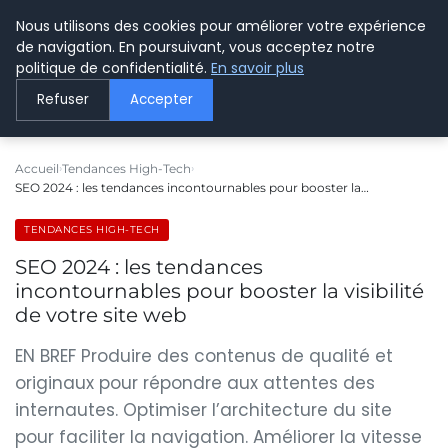
Nous utilisons des cookies pour améliorer votre expérience
LE WEBMARKETING
de navigation. En poursuivant, vous acceptez notre
politique de confidentialité.
En savoir plus
Refuser
Accepter
Accueil
Tendances High-Tech
SEO 2024 : les tendances incontournables pour booster la…
TENDANCES HIGH-TECH
SEO 2024 : les tendances
incontournables pour booster la visibilité
de votre site web
EN BREF Produire des contenus de qualité et
originaux pour répondre aux attentes des
internautes. Optimiser l’architecture du site
pour faciliter la navigation. Améliorer la vitesse